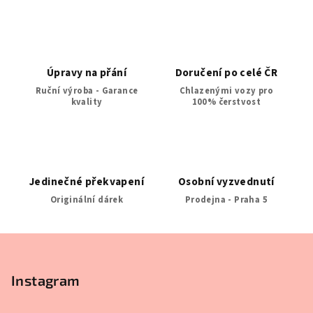
í
í
p
r
v
Úpravy na přání
Doručení po celé ČR
k
Ruční výroba - Garance
Chlazenými vozy pro
y
kvality
100% čerstvost
v
ý
p
i
s
Jedinečné překvapení
Osobní vyzvednutí
u
Originální dárek
Prodejna - Praha 5
Z
á
p
Instagram
a