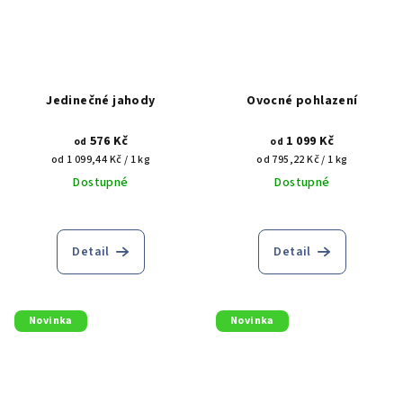
Jedinečné jahody
Ovocné pohlazení
576 Kč
1 099 Kč
od
od
Měrná
Měrná
od 1 099,44 Kč / 1 kg
od 795,22 Kč / 1 kg
cena:
cena:
Dostupné
Dostupné
Detail
Detail
Novinka
Novinka