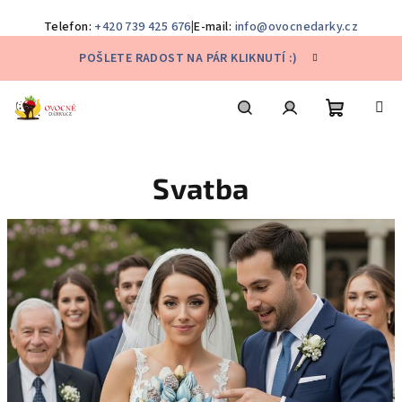
Telefon:
+420 739 425 676
|
E-mail:
info@ovocnedarky.cz
Přejít
POŠLETE RADOST NA PÁR KLIKNUTÍ :)
na
obsah
Nákupní
Hledat
Přihlášení
Svatba
košík