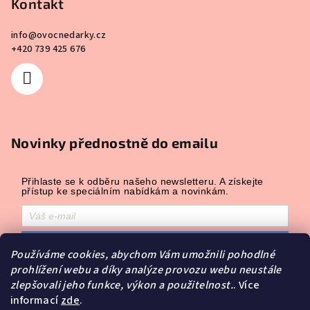
Kontakt
info
@
ovocnedarky.cz
+420 739 425 676
Novinky přednostně do emailu
Přihlaste se k odběru našeho newsletteru. A získejte
přístup ke speciálním nabídkám a novinkám.
Přihlásit odběr
Používáme cookies, abychom Vám umožnili pohodlné
Přihlášením souhlasíte se zasíláním obchodních sdělení a se
prohlížení webu a díky analýze provozu webu neustále
zpracováním osobních údajů.
zlepšovali jeho funkce, výkon a použitelnost.
. Více
Powered by
Leadhub
.
informací
zde
.