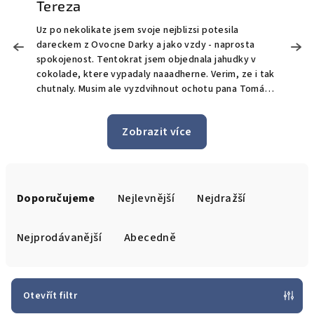
Tereza
Uz po nekolikate jsem svoje nejblizsi potesila
M
dareckem z Ovocne Darky a jako vzdy - naprosta
o
!
spokojenost. Tentokrat jsem objednala jahudky v
O
cokolade, ktere vypadaly naaadherne. Verim, ze i tak
t
chutnaly. Musim ale vyzdvihnout ochotu pana Tomáše
S
a celeho tymu, kdy prijali mou poptavku pro doruceni
bonus doručen
i po uplynuti bezne doby pro objednavky, ktere maji
n
Zobrazit více
byt doruceny do 24h. Jeste jednou moc dekuji a zase
jedničk
brzy urcite spolu udelame nekomu dalsimu radost.
z
Ř
a
Doporučujeme
Nejlevnější
Nejdražší
z
e
Nejprodávanější
Abecedně
n
í
p
Otevřít filtr