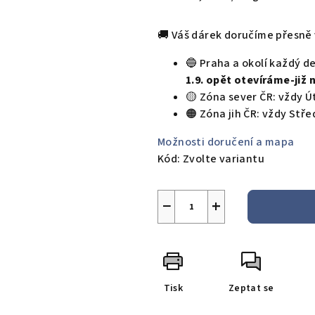
cena:
🚚 Váš dárek doručíme přesně 
🔵 Praha a okolí každý d
1.9. opět otevíráme-již 
🟡 Zóna sever ČR: vždy Ú
🟠 Zóna jih ČR: vždy Stř
Možnosti doručení a mapa
Kód:
Zvolte variantu
−
+
Tisk
Zeptat se