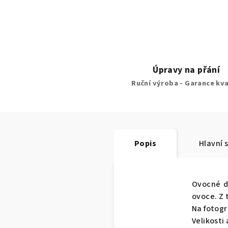
plo na jedničku. Za mě,
ně doporučuji a ráda využiju
.
Úpravy na přání
Ruční výroba - Garance kva
Popis
Hlavní 
Ovocné d
ovoce. Z 
Na fotogr
Velikosti