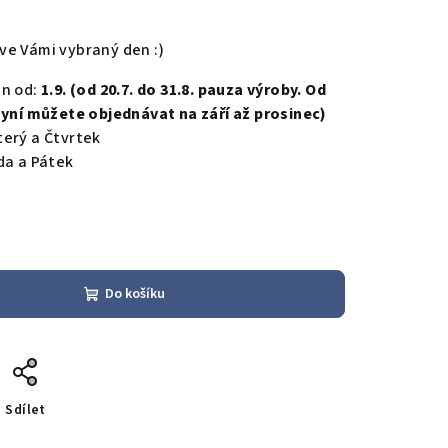
ve Vámi vybraný den :)
en od:
1.9. (od 20.7. do 31.8. pauza výroby. Od
nyní můžete objednávat na září až prosinec)
terý a Čtvrtek
eda a Pátek
Do košíku
Sdílet