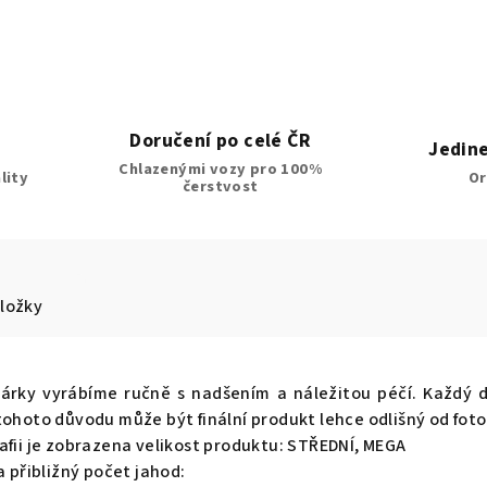
konzumentů je tato forma sladkostí
mnohem vhodnější, než kupovat
nějaké těžké dorty, které se pak
nedojí a které půlka lidí nejí kvůli
různým dietám. Čokoláda byla velmi
chutná a její množství bylo ideální v
Doručení po celé ČR
poměru k ovocné složce.
Jedin
Chlazenými vozy pro 100%
lity
Or
čerstvost
složky
árky vyrábíme ručně s nadšením a náležitou péčí. Každý d
tohoto důvodu může být finální produkt lehce odlišný od foto
afii je zobrazena velikost produktu: STŘEDNÍ, MEGA
 a přibližný počet jahod: