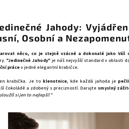
edinečné Jahody: Vyjádřen
usní, Osobní a Nezapomenu
arovat něco, co je stejně vzácné a dokonalé jako Váš
ry.
"Jedinečné Jahody"
je náš nejvyšší standard v oblasti d
uční práce
v jedné elegantní krabičce.
jen krabička. Je to
klenotnice
, kde každá jahoda je
pečl
ší čokoládě a zdobený s precizností. Darujte
smyslný zážit
sloužíš si jen to nejlepší!"