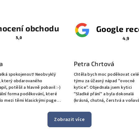
ocení obchodu
Google re
5,0
4,9
a
Petra Chrtová
elká spokojenost! Neobvyklý
Chtěla bych moc poděkovat cel
ý obdarovaného
týmu za úžasný nápad "ovocné
pil, potěšil a hlavně pobavil :-)
kytice". Objednala jsem kytici
ální forma poděkování, které
"Sladké přání" a byla dokonalá
mi klasickými pugety
(krásná, chutná, čerstvá a voňavá po
nými bonboniérami. Skvělá
ovoci a čokoládě). Skvělá
ikace ohledně doladění
komunikace s vámi i s dopravcem
Zobrazit více
jako bonus doručení až k
Přeji vám hodně úspěchů a
 obdarovaného, i přes
spokojených zákazníků. Děkuji P. 
eň počasí, při sněhu a náledí
:)