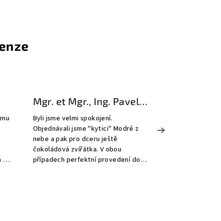
cenze
Mgr. et Mgr., Ing. Pavel Doležel
Gabriela 
ému
Byli jsme velmi spokojení.
Naprostá spokoj
Objednávali jsme "kytici" Modré z
jsme si 50cm velkou jahodovo
nebe a pak pro dceru ještě
dorazila na čas,
čokoládová zvířátka. V obou
krásně zabalená.
případech perfektní provedení do
jahody měly chuť a vůni. Na a
nejmenších detailů (a já jako
všichni ptali, k
.
matematik jsem na detaily opravdu
nádhera sehnat 
extrémně zaměřen, až zatížen) a
zobat. Děkujeme a určit
CH.
naprostá čerstvost použitého
objednáme ještě
ovoce. Podle mínění všech