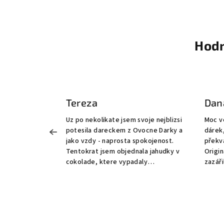
Hodn
ná
Tereza
Dan
la velmi
Uz po nekolikate jsem svoje nejblizsi
Moc v
la
potesila dareckem z Ovocne Darky a
dárek, kter
chutný dárek
jako vzdy - naprosta spokojenost.
překva
ní svátek.
Tentokrat jsem objednala jahudky v
Origin
cokolade, ktere vypadaly
zazářilo mezi tě
naaadherne. Verim, ze i tak chutnaly.
a nud
Musim ale vyzdvihnout ochotu pana
komun
Tomáše a celeho tymu, kdy prijali
detailů a 
mou poptavku pro doruceni i po
rukám
uplynuti bezne doby pro objednavky,
nepříz