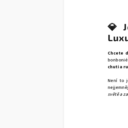
💎 J
Lux
Chcete d
bonbonié
chuti a r
Není to 
nejjemněj
světě a za