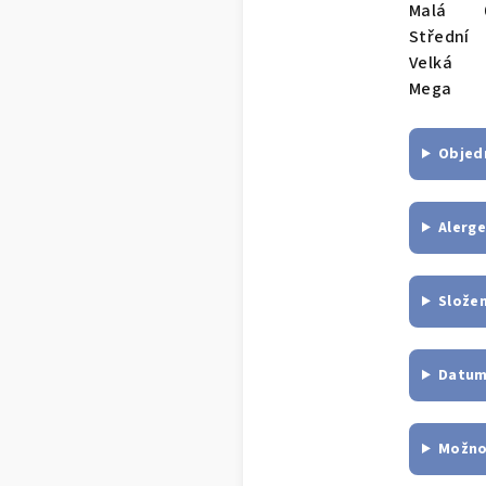
Malá 0,
Střední
Velká 1
Mega 1,
Objedn
Alerge
Složen
Datum
Možno