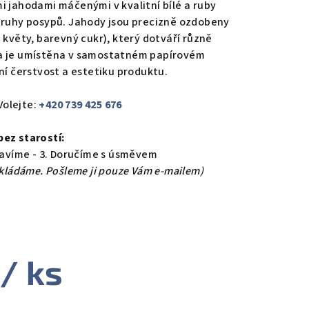
i jahodami máčenými v kvalitní bílé a ruby
 druhy posypů. Jahody jsou precizně ozdobeny
 květy, barevný cukr), který dotváří různě
da je umístěna v samostatném papírovém
ní čerstvost a estetiku produktu.
​Volejte:
+420 739 425 676
bez starostí:
pravíme - 3. Doručíme s úsměvem
ikládáme. Pošleme ji pouze Vám e-mailem)
/ ks