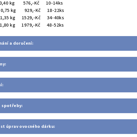
40 kg 576,-Kč 10-14ks
 0,75 kg 929,-Kč 18-22ks
,35 kg 1529,-Kč 34-40ks
80 kg 1979,-Kč 48-52ks
ání a doručení:
ny:
í:
 spotřeby:
st úprav ovocného dárku: