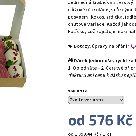
Jedinečná krabička s čerstvým
(růžové) čokoládě, s různými
posypem (kokos, srdíčka, jedlé
chuťové variace. Každá jaho
košíčku, což zajišťuje maximál
🍓 Dotazy, úpravy na přání?
🎁 Dárek jednoduše, rychle a 
1. Objednáte - 2. Čerstvě při
(fakturu ani cenu k dárku nepř
VARIANTA:
od
576 Kč
Měrná
od 1 099,44 Kč / 1 kg