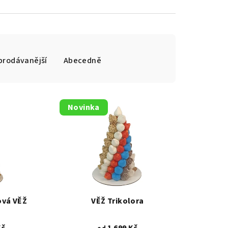
prodávanější
Abecedně
Novinka
ová VĚŽ
VĚŽ Trikolora
Kč
1 699 Kč