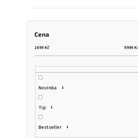
P
Cena
o
s
1699
Kč
9999
K
t
r
a
Novinka
1
n
n
Tip
1
í
Bestseller
1
p