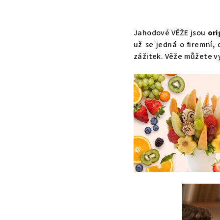
Jahodové VĚŽE jsou
ori
už se jedná o firemní, 
zážitek. Věže můžete vy