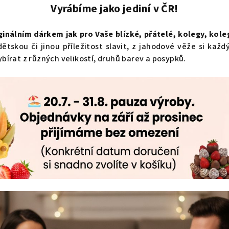
Vyrábíme jako jediní v ČR!
ginálním dárkem jak pro Vaše blízké, přátelé, kolegy, kole
dětskou či jinou příležitost slavit, z jahodové věže si kaž
bírat z různých velikostí, druhů barev a posypků.