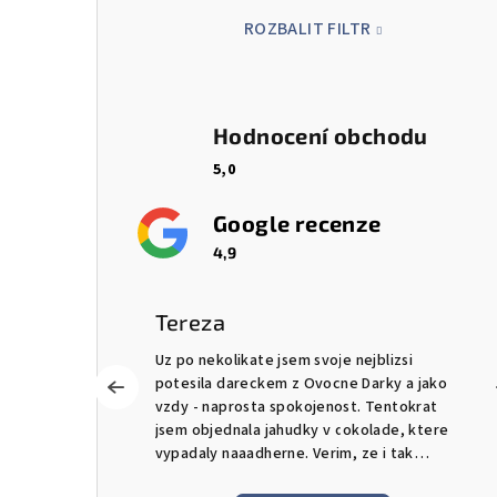
a
ROZBALIT FILTR
n
e
Hodnocení obchodu
l
5,0
Google recenze
4,9
Tereza
mi spokojena.
Uz po nekolikate jsem svoje nejblizsi
potesila dareckem z Ovocne Darky a jako
i o státní
vzdy - naprosta spokojenost. Tentokrat
jsem objednala jahudky v cokolade, ktere
vypadaly naaadherne. Verim, ze i tak
chutnaly. Musim ale vyzdvihnout ochotu