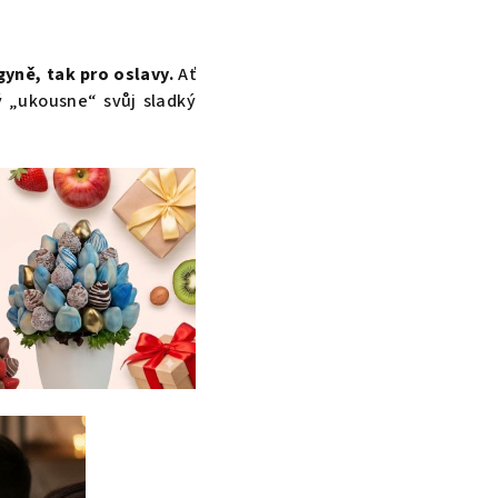
gyně, tak pro oslavy.
Ať
dý „ukousne“ svůj sladký