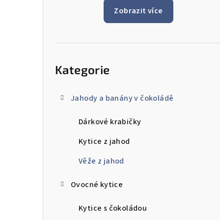
pana Tomáše a celeho tymu, kdy prijali mou
Zobrazit více
poptavku pro doruceni i po uplynuti bezne
doby pro objednavky, ktere maji byt
doruceny do 24h. Jeste jednou moc dekuji a
zase brzy urcite spolu udelame nekomu
Přeskočit
dalsimu radost.
kategorie
Kategorie
Jahody a banány v čokoládě
Dárkové krabičky
Kytice z jahod
Věže z jahod
Ovocné kytice
Kytice s čokoládou