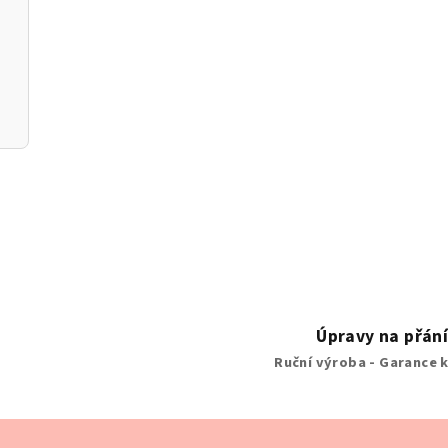
Úpravy na přán
Ruční výroba - Garance k