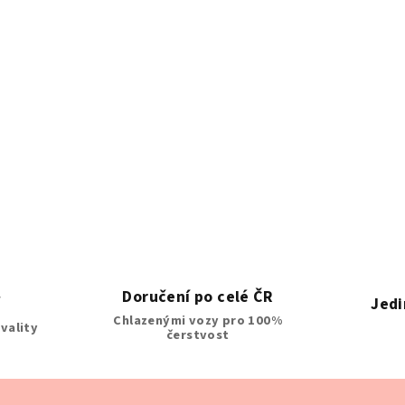
Doručení po celé ČR
í
Jedi
Chlazenými vozy pro 100%
vality
čerstvost