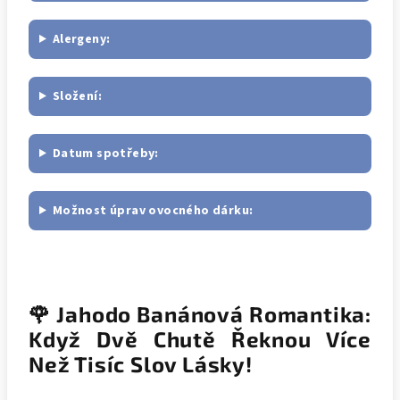
Alergeny:
Složení:
Datum spotřeby:
Možnost úprav ovocného dárku:
🌹 Jahodo Banánová Romantika:
Když Dvě Chutě Řeknou Více
Než Tisíc Slov Lásky!