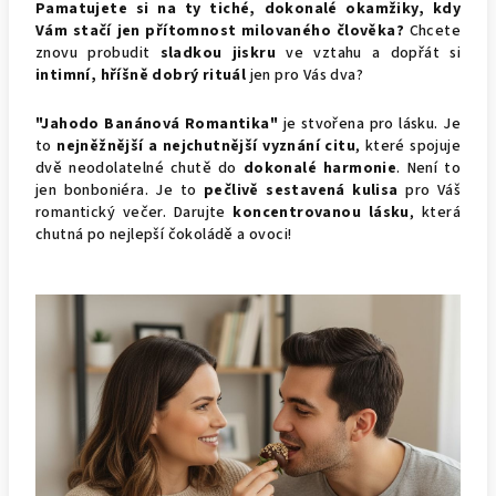
Pamatujete si na ty tiché, dokonalé okamžiky, kdy
Vám stačí jen přítomnost milovaného člověka?
Chcete
znovu probudit
sladkou jiskru
ve vztahu a dopřát si
intimní, hříšně dobrý rituál
jen pro Vás dva?
"Jahodo Banánová Romantika"
je stvořena pro lásku. Je
to
nejněžnější a nejchutnější vyznání citu
, které spojuje
dvě neodolatelné chutě do
dokonalé harmonie
. Není to
jen bonboniéra. Je to
pečlivě sestavená kulisa
pro Váš
romantický večer. Darujte
koncentrovanou lásku
, která
chutná po nejlepší čokoládě a ovoci!