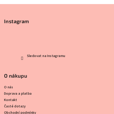
Z
á
p
Instagram
a
t
í
Sledovat na Instagramu
O nákupu
O nás
Doprava a platba
Kontakt
Časté dotazy
Obchodní podmínky