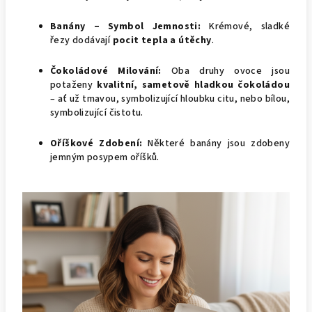
Banány – Symbol Jemnosti:
Krémové, sladké
řezy dodávají
pocit tepla a útěchy
.
Čokoládové Milování:
Oba druhy ovoce jsou
potaženy
kvalitní, sametově hladkou čokoládou
– ať už tmavou, symbolizující hloubku citu, nebo bílou,
symbolizující čistotu.
Oříškové Zdobení:
Některé banány jsou zdobeny
jemným posypem oříšků.