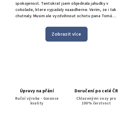
!
spokojenost. Tentokrat jsem objednala jahudky v
O
cokolade, ktere vypadaly naaadherne. Verim, ze i tak
t
chutnaly. Musim ale vyzdvihnout ochotu pana Tomáše
S
a celeho tymu, kdy prijali mou poptavku pro doruceni
bonus doručen
i po uplynuti bezne doby pro objednavky, ktere maji
n
Zobrazit více
byt doruceny do 24h. Jeste jednou moc dekuji a zase
jedničk
brzy urcite spolu udelame nekomu dalsimu radost.
z
Úpravy na přání
Doručení po celé ČR
Ruční výroba - Garance
Chlazenými vozy pro
kvality
100% čerstvost