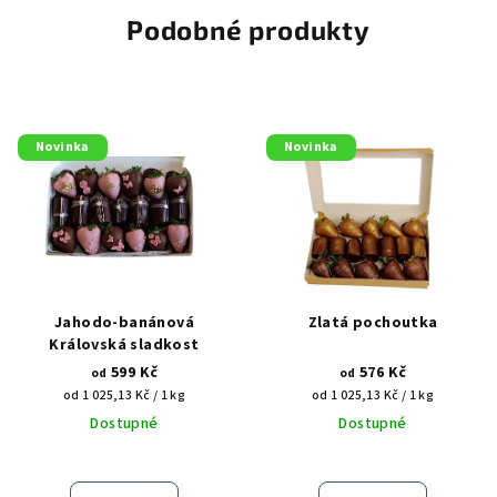
Podobné produkty
Novinka
Novinka
Jahodo-banánová
Zlatá pochoutka
Královská sladkost
599 Kč
576 Kč
od
od
Měrná
Měrná
od 1 025,13 Kč / 1 kg
od 1 025,13 Kč / 1 kg
cena:
cena:
Dostupné
Dostupné