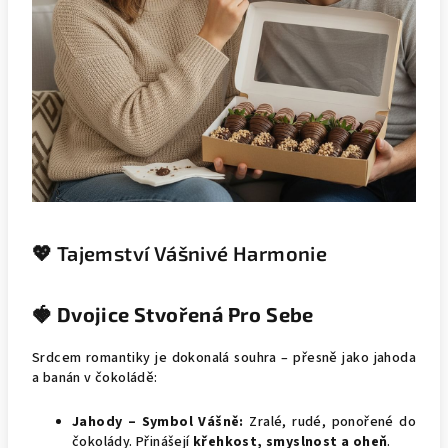
💖 Tajemství Vášnivé Harmonie
🍓 Dvojice Stvořená Pro Sebe
Srdcem romantiky je dokonalá souhra – přesně jako jahoda
a banán v čokoládě:
Jahody – Symbol Vášně:
Zralé, rudé, ponořené do
čokolády. Přinášejí
křehkost, smyslnost a oheň
.