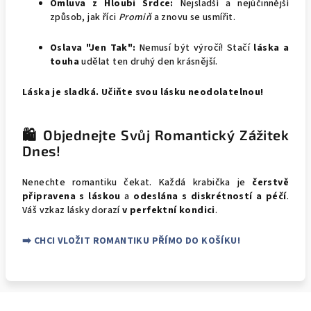
Omluva z Hloubi Srdce:
Nejsladší a nejúčinnější
způsob, jak říci
Promiň
a znovu se usmířit.
Oslava "Jen Tak":
Nemusí být výročí! Stačí
láska a
touha
udělat ten druhý den krásnější.
Láska je sladká. Učiňte svou lásku neodolatelnou!
🛍️ Objednejte Svůj Romantický Zážitek
Dnes!
Nenechte romantiku čekat. Každá krabička je
čerstvě
připravena s láskou
a
odeslána s diskrétností a péčí
.
Váš vzkaz lásky dorazí
v perfektní kondici
.
➡️ CHCI VLOŽIT ROMANTIKU PŘÍMO DO KOŠÍKU!