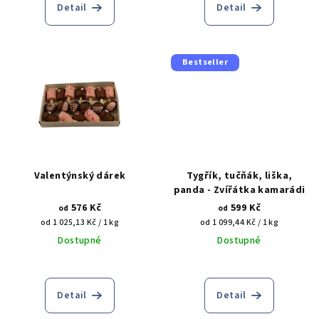
Detail
Detail
Bestseller
Valentýnský dárek
Tygřík, tučňák, liška,
panda - Zvířátka kamarádi
576 Kč
599 Kč
od
od
Měrná
Měrná
od 1 025,13 Kč / 1 kg
od 1 099,44 Kč / 1 kg
cena:
cena:
Dostupné
Dostupné
Detail
Detail