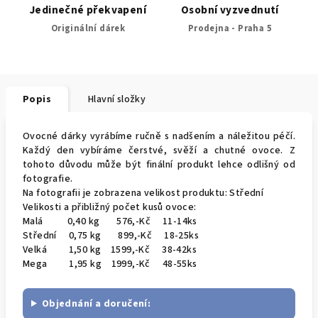
Jedinečné překvapení
Osobní vyzvednutí
Originální dárek
Prodejna - Praha 5
Popis
Hlavní složky
Ovocné dárky vyrábíme ručně s nadšením a náležitou péčí.
Každý den vybíráme čerstvé, svěží a chutné ovoce. Z
tohoto důvodu může být finální produkt lehce odlišný od
fotografie.
Na fotografii je zobrazena velikost produktu: Střední
Velikosti a přibližný počet kusů ovoce:
Malá 0,40 kg 576,-Kč 11-14ks
Střední 0,75 kg 899,-Kč 18-25ks
Velká 1,50 kg 1599,-Kč 38-42ks
Mega 1,95 kg 1999,-Kč 48-55ks
Objednání a doručení: