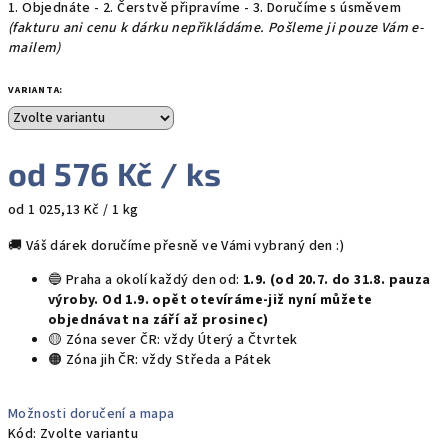
1. Objednáte - 2. Čerstvě připravíme - 3. Doručíme s úsměvem
(fakturu ani cenu k dárku nepřikládáme. Pošleme ji pouze Vám e-
mailem)
VARIANTA:
od
576 Kč
/ ks
Měrná
od 1 025,13 Kč / 1 kg
cena:
🚚 Váš dárek doručíme přesně ve Vámi vybraný den :)
🔵 Praha a okolí každý den od:
1.9. (od 20.7. do 31.8. pauza
výroby. Od 1.9. opět otevíráme-již nyní můžete
objednávat na září až prosinec)
🟡 Zóna sever ČR: vždy Úterý a Čtvrtek
🟠 Zóna jih ČR: vždy Středa a Pátek
Možnosti doručení a mapa
Kód:
Zvolte variantu