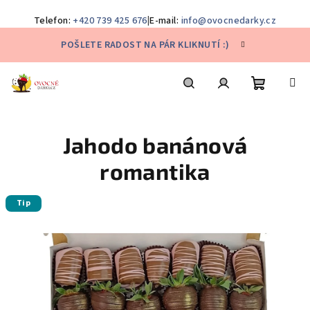
Telefon:
+420 739 425 676
|
E-mail:
info@ovocnedarky.cz
Přejít
POŠLETE RADOST NA PÁR KLIKNUTÍ :)
na
obsah
Nákupní
Hledat
Přihlášení
Jahodo banánová
košík
romantika
Tip