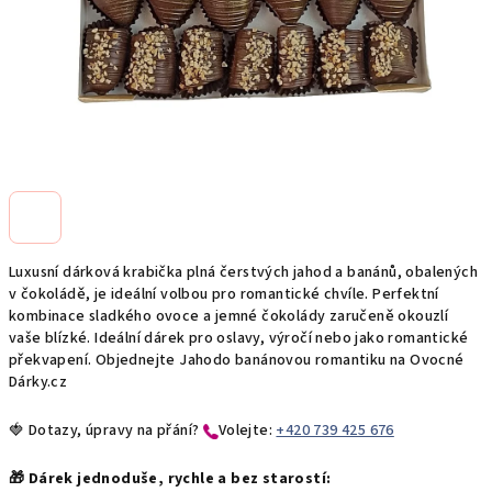
Luxusní dárková krabička plná čerstvých jahod a banánů, obalených
v čokoládě, je ideální volbou pro romantické chvíle. Perfektní
kombinace sladkého ovoce a jemné čokolády zaručeně okouzlí
vaše blízké. Ideální dárek pro oslavy, výročí nebo jako romantické
překvapení. Objednejte Jahodo banánovou romantiku na Ovocné
Dárky.cz
🍓 Dotazy, úpravy na přání?
​Volejte:
+420 739 425 676
🎁 Dárek jednoduše, rychle a bez starostí: