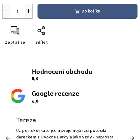
−
+
Do košíku
Zeptat se
Sdílet
Hodnocení obchodu
5,0
Google recenze
4,9
Tereza
Uz po nekolikate jsem svoje nejblizsi potesila
M
dareckem z Ovocne Darky a jako vzdy - naprosta
o