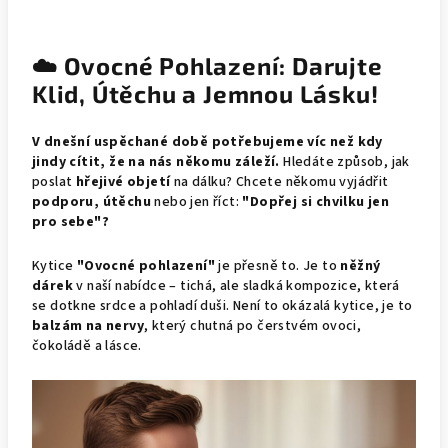
☁️ Ovocné Pohlazení: Darujte
Klid, Útěchu a Jemnou Lásku!
V dnešní uspěchané době potřebujeme víc než kdy
jindy cítit, že na nás někomu záleží.
Hledáte způsob, jak
poslat
hřejivé objetí
na dálku? Chcete někomu vyjádřit
podporu, útěchu
nebo jen říct:
"Dopřej si chvilku jen
pro sebe"?
Kytice
"Ovocné pohlazení"
je přesně to. Je to
něžný
dárek
v naší nabídce – tichá, ale sladká kompozice, která
se dotkne srdce a pohladí duši. Není to okázalá kytice, je to
balzám na nervy
, který chutná po čerstvém ovoci,
čokoládě a lásce.