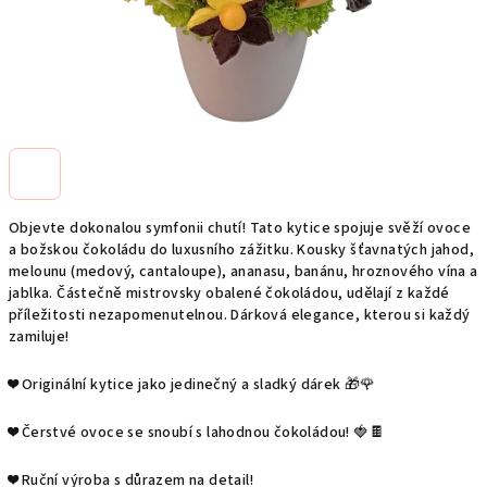
Objevte dokonalou symfonii chutí! Tato kytice spojuje svěží ovoce
a božskou čokoládu do luxusního zážitku. Kousky šťavnatých jahod,
melounu (medový, cantaloupe), ananasu, banánu, hroznového vína a
jablka. Částečně mistrovsky obalené čokoládou, udělají z každé
příležitosti nezapomenutelnou. Dárková elegance, kterou si každý
zamiluje!
❤️ Originální kytice jako jedinečný a sladký dárek 🎁🌹
❤️ Čerstvé ovoce se snoubí s lahodnou čokoládou! 🍓🍫
❤️ Ruční výroba s důrazem na detail!