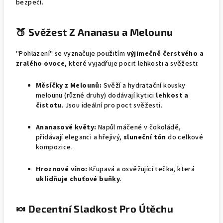
bezpečí.
🍑 Svěžest Z Ananasu a Melounu
"Pohlazení" se vyznačuje použitím
výjimečně čerstvého a
zralého ovoce
, které vyjadřuje pocit lehkosti a svěžesti:
Měsíčky z Melounů:
Svěží a hydratační kousky
melounu (různé druhy) dodávají kytici
lehkost a
čistotu
. Jsou ideální pro poct svěžesti.
Ananasové květy:
Napůl máčené v čokoládě,
přidávají eleganci a hřejivý,
sluneční tón
do celkové
kompozice.
Hroznové víno:
Křupavá a osvěžující tečka, která
uklidňuje chuťové buňky
.
🍬 Decentní Sladkost Pro Útěchu