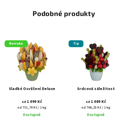
Podobné produkty
Novinka
Tip
Sladké Osvěžení Deluxe
Srdcová záležitost
1 099 Kč
1 089 Kč
od
od
Měrná
Měrná
od 751,74 Kč / 1 kg
od 766,25 Kč / 1 kg
cena:
cena:
Dostupné
Dostupné