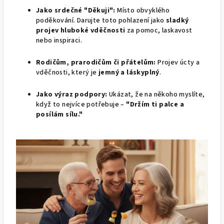
Jako srdečné "Děkuji":
Místo obvyklého
poděkování. Darujte toto pohlazení jako
sladký
projev hluboké vděčnosti
za pomoc, laskavost
nebo inspiraci.
Rodičům, prarodičům či přátelům:
Projev úcty a
vděčnosti, který je
jemný a láskyplný
.
Jako výraz podpory:
Ukázat, že na někoho myslíte,
když to nejvíce potřebuje –
"Držím ti palce a
posílám sílu."