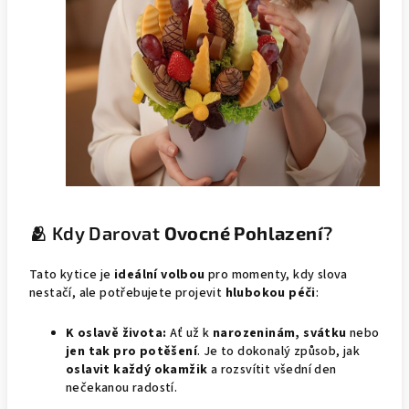
🫂 Kdy Darovat
Ovocné Pohlazení
?
Tato kytice je
ideální volbou
pro momenty, kdy slova
nestačí, ale potřebujete projevit
hlubokou péči
:
K oslavě života:
Ať už k
narozeninám, svátku
nebo
jen tak pro potěšení
. Je to dokonalý způsob, jak
oslavit každý okamžik
a rozsvítit všední den
nečekanou radostí.