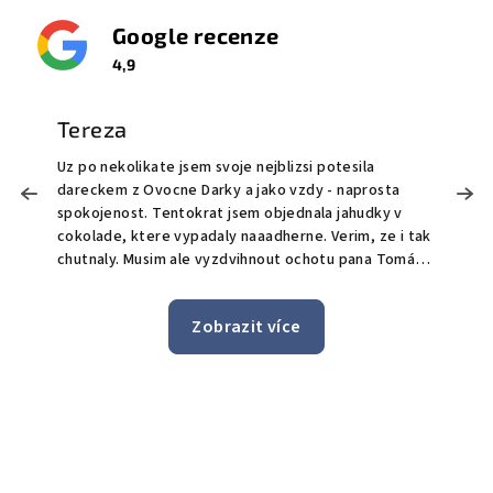
Google recenze
4,9
Tereza
Uz po nekolikate jsem svoje nejblizsi potesila
M
dareckem z Ovocne Darky a jako vzdy - naprosta
o
!
spokojenost. Tentokrat jsem objednala jahudky v
O
cokolade, ktere vypadaly naaadherne. Verim, ze i tak
t
chutnaly. Musim ale vyzdvihnout ochotu pana Tomáše
S
a celeho tymu, kdy prijali mou poptavku pro doruceni
bonus doručen
i po uplynuti bezne doby pro objednavky, ktere maji
n
Zobrazit více
byt doruceny do 24h. Jeste jednou moc dekuji a zase
jedničk
brzy urcite spolu udelame nekomu dalsimu radost.
z