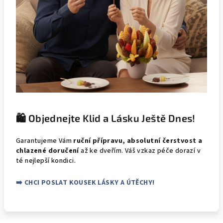
🛍️ Objednejte Klid a Lásku Ještě Dnes!
Garantujeme Vám
ruční přípravu, absolutní čerstvost a
chlazené doručení
až ke dveřím. Váš vzkaz péče dorazí v
té nejlepší kondici.
➡️ CHCI POSLAT KOUSEK LÁSKY A ÚTĚCHY!