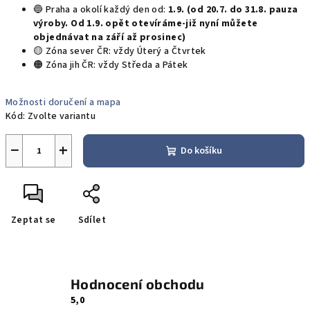
🔵 Praha a okolí každý den od:
1.9. (od 20.7. do 31.8. pauza
výroby. Od 1.9. opět otevíráme-již nyní můžete
objednávat na září až prosinec)
🟡 Zóna sever ČR: vždy Úterý a Čtvrtek
🟠 Zóna jih ČR: vždy Středa a Pátek
Možnosti doručení a mapa
Kód:
Zvolte variantu
−
+
Do košíku
Zeptat se
Sdílet
Hodnocení obchodu
5,0