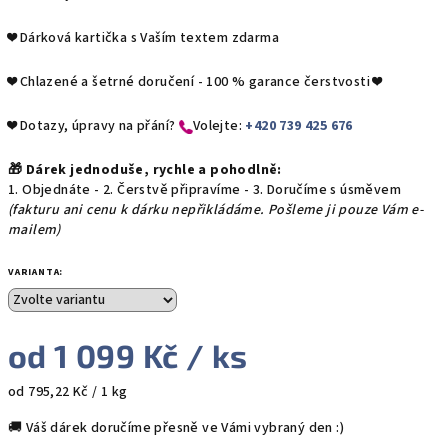
❤️ Dárková kartička s Vaším textem zdarma
❤️
Chlazené a šetrné doručení - 100 % garance čerstvosti
❤️
❤️ Dotazy, úpravy na přání?
​Volejte:
+420 739 425 676
🎁 Dárek jednoduše, rychle a pohodlně:
1. Objednáte - 2. Čerstvě připravíme - 3. Doručíme s úsměvem
(fakturu ani cenu k dárku nepřikládáme. Pošleme ji pouze Vám e-
mailem)
VARIANTA:
od
1 099 Kč
/ ks
Měrná
od 795,22 Kč / 1 kg
cena:
🚚 Váš dárek doručíme přesně ve Vámi vybraný den :)