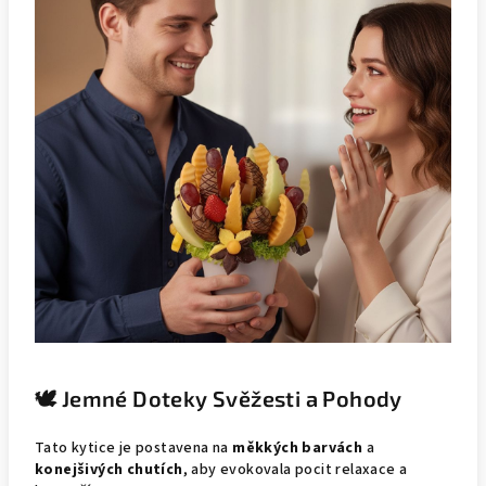
🕊️ Jemné Doteky Svěžesti a Pohody
Tato kytice je postavena na
měkkých barvách
a
konejšivých chutích
, aby evokovala pocit relaxace a