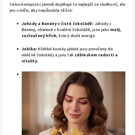
Celou kompozici jemně doplňuje to nejlepší ze sladkostí, ale
jen v míře, aby nepůsobila těžce:
Jahody a Banány v čisté čokoládě:
Jahody s
Banány, obalené v kvalitní čokoládě, jsou jako
malý,
zasloužený hřích
, který dodá energii.
Jablka:
Křehké kousky jablek jsou ponořeny do
mléčně čokolády a jsou tak
zábleskem radosti a
vitality.