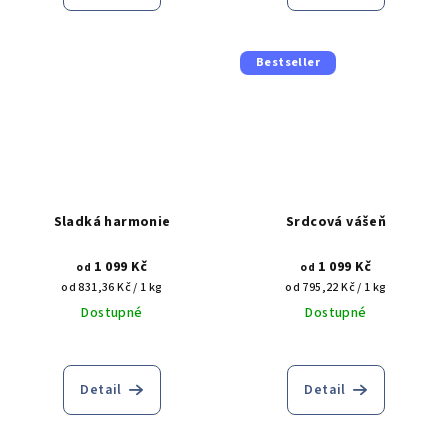
Bestseller
Sladká harmonie
Srdcová vášeň
1 099 Kč
1 099 Kč
od
od
Měrná
Měrná
od 831,36 Kč / 1 kg
od 795,22 Kč / 1 kg
cena:
cena:
Dostupné
Dostupné
Detail
Detail