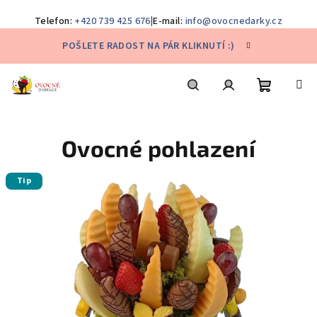
Telefon:
+420 739 425 676
|
E-mail:
info@ovocnedarky.cz
Přejít
POŠLETE RADOST NA PÁR KLIKNUTÍ :)
na
obsah
Nákupní
Hledat
Přihlášení
Ovocné pohlazení
košík
Tip