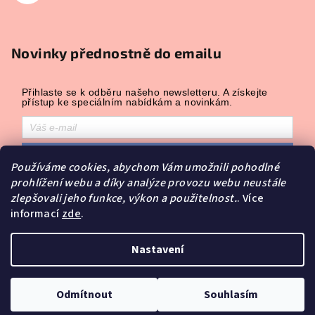
Novinky přednostně do emailu
Přihlaste se k odběru našeho newsletteru. A získejte
přístup ke speciálním nabídkám a novinkám.
Přihlásit odběr
Používáme cookies, abychom Vám umožnili pohodlné
Přihlášením souhlasíte se zasíláním obchodních sdělení a se
prohlížení webu a díky analýze provozu webu neustále
zpracováním osobních údajů.
zlepšovali jeho funkce, výkon a použitelnost.
. Více
Powered by
Leadhub
.
informací
zde
.
Copyright 2026
Ovocné dárky
. Všechna práva vyhrazena.
Nastavení
Upravit nastavení cookies
Vytvořil Shoptet
Odmítnout
Souhlasím