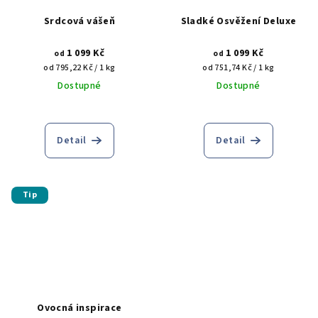
Srdcová vášeň
Sladké Osvěžení Deluxe
1 099 Kč
1 099 Kč
od
od
Měrná
Měrná
od 795,22 Kč / 1 kg
od 751,74 Kč / 1 kg
cena:
cena:
Dostupné
Dostupné
Detail
Detail
Tip
Ovocná inspirace