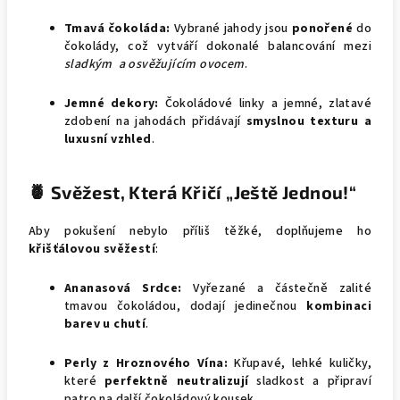
Tmavá čokoláda:
Vybrané jahody jsou
ponořené
do
čokolády, což vytváří dokonalé balancování mezi
sladkým a osvěžujícím ovocem
.
Jemné dekory:
Čokoládové linky a jemné, zlatavé
zdobení na jahodách přidávají
smyslnou texturu a
luxusní vzhled
.
🍍 Svěžest, Která Křičí „Ještě Jednou!“
Aby pokušení nebylo příliš těžké, doplňujeme ho
křišťálovou svěžestí
:
Ananasová Srdce:
Vyřezané a částečně zalité
tmavou čokoládou, dodají jedinečnou
kombinaci
barev u chutí
.
Perly z Hroznového Vína:
Křupavé, lehké kuličky,
které
perfektně neutralizují
sladkost a připraví
patro na další čokoládový kousek.