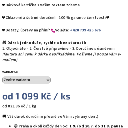
❤️ Dárková kartička s Vaším textem zdarma
❤️
Chlazené a šetrné doručení - 100 % garance čerstvosti
❤️
❤️ Dotazy, úpravy na přání?
​Volejte:
+420 739 425 676
🎁 Dárek jednoduše, rychle a bez starostí:
1. Objednáte - 2. Čerstvě připravíme - 3. Doručíme s úsměvem
(fakturu ani cenu k dárku nepřikládáme. Pošleme ji pouze Vám e-
mailem)
VARIANTA:
od
1 099 Kč
/ ks
Měrná
od 831,36 Kč / 1 kg
cena:
🚚 Váš dárek doručíme přesně ve Vámi vybraný den :)
🔵 Praha a okolí každý den od:
1.9. (od 20.7. do 31.8. pauza