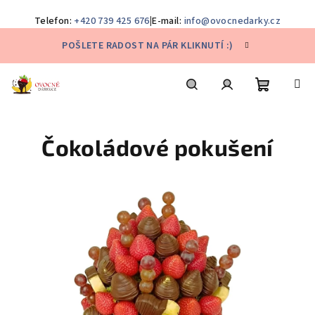
Telefon:
+420 739 425 676
|
E-mail:
info@ovocnedarky.cz
Přejít
POŠLETE RADOST NA PÁR KLIKNUTÍ :)
na
obsah
Nákupní
Hledat
Přihlášení
Čokoládové pokušení
košík