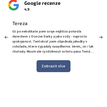
Google recenze
4,9
Tereza
Uz po nekolikate jsem svoje nejblizsi potesila
M
dareckem z Ovocne Darky a jako vzdy - naprosta
o
!
spokojenost. Tentokrat jsem objednala jahudky v
O
cokolade, ktere vypadaly naaadherne. Verim, ze i tak
t
chutnaly. Musim ale vyzdvihnout ochotu pana Tomáše
S
a celeho tymu, kdy prijali mou poptavku pro doruceni
bonus doručen
i po uplynuti bezne doby pro objednavky, ktere maji
n
Zobrazit více
byt doruceny do 24h. Jeste jednou moc dekuji a zase
jedničk
brzy urcite spolu udelame nekomu dalsimu radost.
z