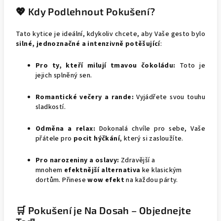
💖 Kdy Podlehnout Pokušení?
Tato kytice je ideální, kdykoliv chcete, aby Vaše gesto bylo
silné, jednoznačné a intenzivně potěšující
:
Pro ty, kteří milují tmavou čokoládu:
Toto je
jejich splněný sen.
Romantické večery a rande:
Vyjádřete svou touhu
sladkostí.
Odměna a relax:
Dokonalá chvíle pro sebe, Vaše
přátele pro
pocit hýčkání
, který si zasloužíte.
Pro narozeniny a oslavy:
Zdravější a
mnohem
efektnější alternativa
ke klasickým
dortům. Přinese
wow efekt
na každou párty.
🛒 Pokušení je Na Dosah – Objednejte