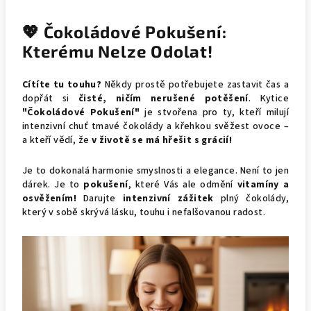
💖 Čokoládové Pokušení:
Kterému Nelze Odolat!
Cítíte tu touhu?
Někdy prostě potřebujete zastavit čas a
dopřát si
čisté, ničím nerušené potěšení
. Kytice
"Čokoládové Pokušení"
je stvořena pro ty, kteří milují
intenzivní chuť tmavé čokolády a křehkou svěžest ovoce –
a kteří vědí, že
v životě se má hřešit s grácií!
Je to dokonalá harmonie smyslnosti a elegance. Není to jen
dárek. Je to
pokušení
, které Vás ale odmění
vitamíny a
osvěžením!
Darujte
intenzivní zážitek
plný čokolády,
který v sobě skrývá lásku, touhu i nefalšovanou radost.