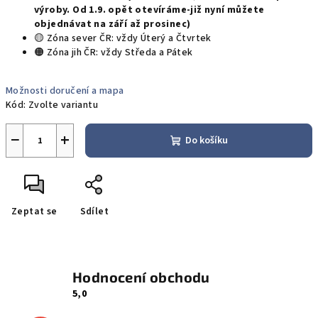
výroby. Od 1.9. opět otevíráme-již nyní můžete
objednávat na září až prosinec)
🟡 Zóna sever ČR: vždy Úterý a Čtvrtek
🟠 Zóna jih ČR: vždy Středa a Pátek
Možnosti doručení a mapa
Kód:
Zvolte variantu
−
+
Do košíku
Zeptat se
Sdílet
Hodnocení obchodu
5,0