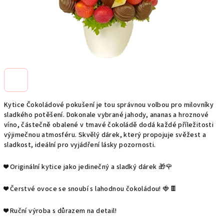
Kytice Čokoládové pokušení je tou správnou volbou pro milovníky
sladkého potěšení. Dokonale vybrané jahody, ananas a hroznové
víno, částečně obalené v tmavé čokoládě dodá každé příležitosti
výjimečnou atmosféru. Skvělý dárek, který propojuje svěžest a
sladkost, ideální pro vyjádření lásky pozornosti.
❤️ Originální kytice jako jedinečný a sladký dárek 🎁🌹
❤️ Čerstvé ovoce se snoubí s lahodnou čokoládou! 🍓🍫
❤️ Ruční výroba s důrazem na detail!