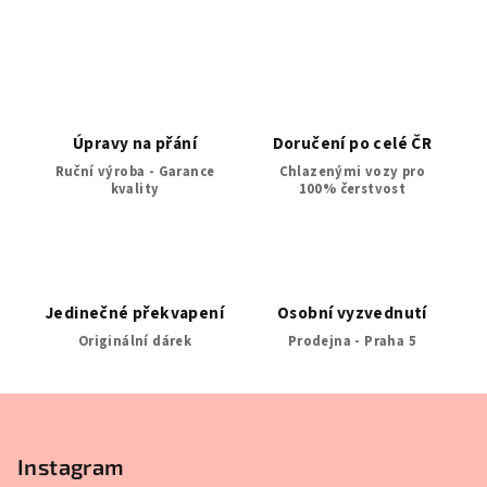
a
á
n
c
í
í
p
r
v
Úpravy na přání
Doručení po celé ČR
k
Ruční výroba - Garance
Chlazenými vozy pro
y
kvality
100% čerstvost
v
ý
p
i
s
Jedinečné překvapení
Osobní vyzvednutí
u
Originální dárek
Prodejna - Praha 5
Z
á
p
Instagram