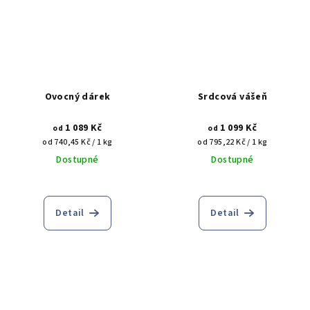
Ovocný dárek
Srdcová vášeň
1 089 Kč
1 099 Kč
od
od
Měrná
Měrná
od 740,45 Kč / 1 kg
od 795,22 Kč / 1 kg
cena:
cena:
Dostupné
Dostupné
Detail
Detail