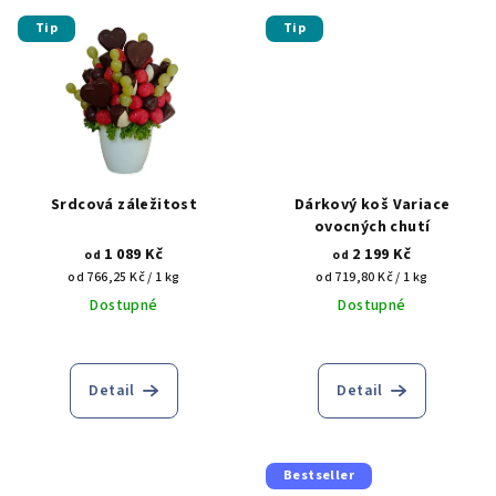
Tip
Tip
Srdcová záležitost
Dárkový koš Variace
ovocných chutí
1 089 Kč
2 199 Kč
od
od
Měrná
Měrná
od 766,25 Kč / 1 kg
od 719,80 Kč / 1 kg
cena:
cena:
Dostupné
Dostupné
Detail
Detail
Bestseller