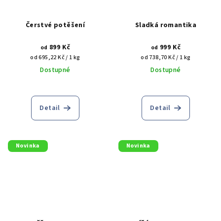
Čerstvé potěšení
Sladká romantika
899 Kč
999 Kč
od
od
Měrná
Měrná
od 695,22 Kč / 1 kg
od 738,70 Kč / 1 kg
cena:
cena:
Dostupné
Dostupné
Detail
Detail
Novinka
Novinka