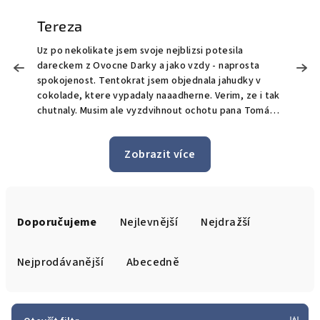
Tereza
Uz po nekolikate jsem svoje nejblizsi potesila
M
dareckem z Ovocne Darky a jako vzdy - naprosta
o
!
spokojenost. Tentokrat jsem objednala jahudky v
O
cokolade, ktere vypadaly naaadherne. Verim, ze i tak
t
chutnaly. Musim ale vyzdvihnout ochotu pana Tomáše
S
a celeho tymu, kdy prijali mou poptavku pro doruceni
bonus doručen
i po uplynuti bezne doby pro objednavky, ktere maji
n
Zobrazit více
byt doruceny do 24h. Jeste jednou moc dekuji a zase
jedničk
brzy urcite spolu udelame nekomu dalsimu radost.
z
Ř
a
Doporučujeme
Nejlevnější
Nejdražší
z
e
Nejprodávanější
Abecedně
n
í