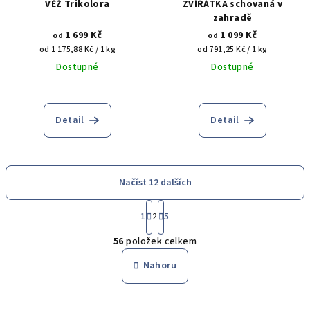
VĚŽ Trikolora
ZVÍŘÁTKA schovaná v
zahradě
1 699 Kč
1 099 Kč
od
od
Měrná
Měrná
od 1 175,88 Kč / 1 kg
od 791,25 Kč / 1 kg
cena:
cena:
Dostupné
Dostupné
Detail
Detail
Načíst 12 dalších
S
1
2
5
t
O
r
56
položek celkem
á
v
n
l
Nahoru
k
á
o
d
v