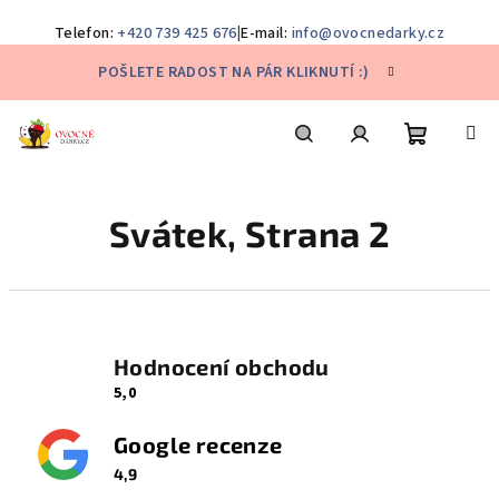
Telefon:
+420 739 425 676
|
E-mail:
info@ovocnedarky.cz
Přejít
POŠLETE RADOST NA PÁR KLIKNUTÍ :)
na
obsah
Nákupní
Hledat
Přihlášení
Svátek
, Strana 2
košík
Hodnocení obchodu
5,0
Google recenze
4,9