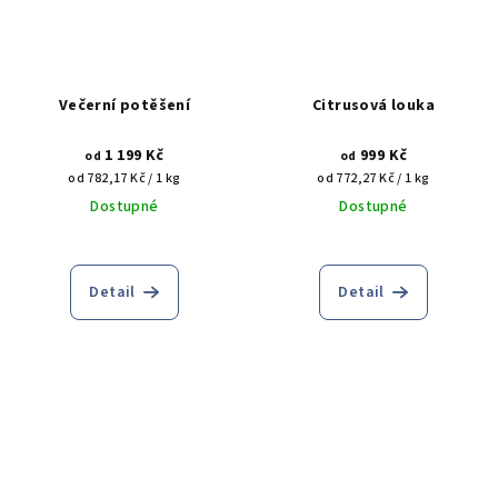
Večerní potěšení
Citrusová louka
1 199 Kč
999 Kč
od
od
Měrná
Měrná
od 782,17 Kč / 1 kg
od 772,27 Kč / 1 kg
cena:
cena:
Dostupné
Dostupné
Detail
Detail