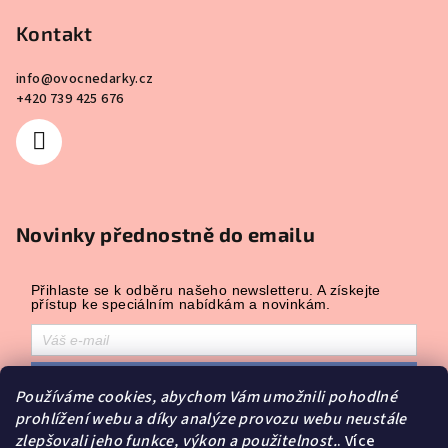
Kontakt
info
@
ovocnedarky.cz
+420 739 425 676
Novinky přednostně do emailu
Přihlaste se k odběru našeho newsletteru. A získejte
přístup ke speciálním nabídkám a novinkám.
Přihlásit odběr
Používáme cookies, abychom Vám umožnili pohodlné
Přihlášením souhlasíte se zasíláním obchodních sdělení a se
prohlížení webu a díky analýze provozu webu neustále
zpracováním osobních údajů.
zlepšovali jeho funkce, výkon a použitelnost.
. Více