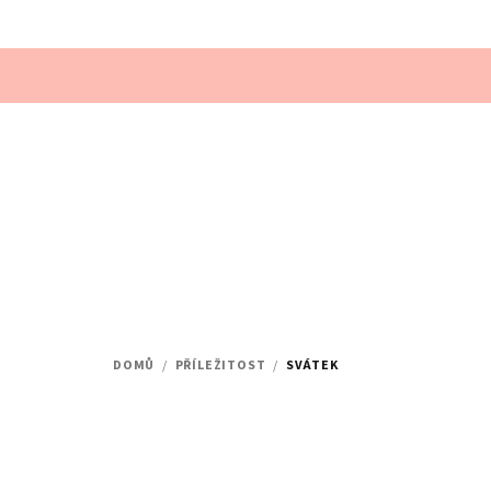
Přejít
na
obsah
DOMŮ
/
PŘÍLEŽITOST
/
SVÁTEK