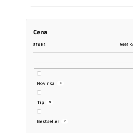
P
Cena
o
s
576
Kč
9999
K
t
r
a
Novinka
9
n
n
Tip
9
í
Bestseller
7
p