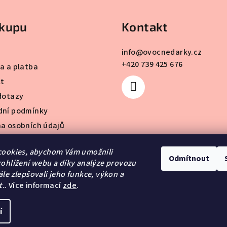
ákupu
Kontakt
info
@
ovocnedarky.cz
+420 739 425 676
a a platba
t
dotazy
ní podmínky
a osobních údajů
bjednávka
cookies, abychom Vám umožnili
Odmítnout
ohlížení webu a díky analýze provozu
le zlepšovali jeho funkce, výkon a
t.
. Více informací
zde
.
Copyright 2026
Ov
í