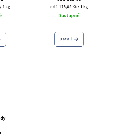
mínění všech konzumentů je tato for
Měrná
/ 1 kg
od 1 175,88 Kč / 1 kg
sladkostí mnohem vhodnější, než kupovat
cena:
é
Dostupné
nějaké těžké dorty, které se pak nedo
které půlka lidí nejí kvůli různým dietám.
Čokoláda byla velmi chutná a její množ
bylo ideální v poměru k ovocné složce
Detail
ody