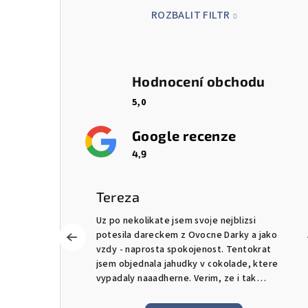
a
ROZBALIT FILTR
n
e
Hodnocení obchodu
l
5,0
Google recenze
4,9
Tereza
mi spokojena.
Uz po nekolikate jsem svoje nejblizsi
potesila dareckem z Ovocne Darky a jako
i o státní
vzdy - naprosta spokojenost. Tentokrat
jsem objednala jahudky v cokolade, ktere
vypadaly naaadherne. Verim, ze i tak
chutnaly. Musim ale vyzdvihnout ochotu
pana Tomáše a celeho tymu, kdy prijali mou