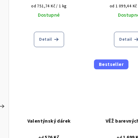
u
o
Měrná
Měrná
od 751,74 Kč / 1 kg
od 1 099,44 Kč 
cena:
cena:
Dostupné
Dostupn
k
d
t
u
ů
Detail
Detail
k
t
ů
Bestseller
Dana
Petra Chrto
Moc velká spokojenost! Neobvyklý dárek,
Chtěla bych moc 
který obdarovaného překvapil, potěšil a
za úžasný nápad "ovocné kytice".
hlavně pobavil :-) Originální forma
Objednala jsem kyt
poděkování, které zazářilo mezi těmi
dokonalá (krásná, chutná, čerstvá a voňavá
Valentýnský dárek
VĚŽ barevných
klasickými pugety a nudnými bonboniérami.
po ovoci a čokolá
Skvělá komunikace ohledně doladění
vámi i s dopravce
576 Kč
1 699 
detailů a jako bonus doručení až k rukám
úspěchů a spokojených zákazníků. Děkuji P.
od
od