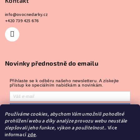
Kontakt
info
@
ovocnedarky.cz
+420 739 425 676
Novinky přednostně do emailu
Přihlaste se k odběru našeho newsletteru. A získejte
přístup ke speciálním nabídkám a novinkám.
Přihlásit odběr
Používáme cookies, abychom Vám umožnili pohodlné
Přihlášením souhlasíte se zasíláním obchodních sdělení a se
prohlížení webu a díky analýze provozu webu neustále
zpracováním osobních údajů.
zlepšovali jeho funkce, výkon a použitelnost.
. Více
Powered by
Leadhub
.
informací
zde
.