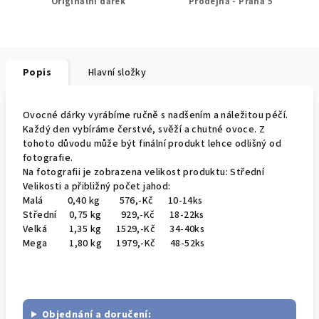
Originální dárek
Prodejna - Praha 5
Popis
Hlavní složky
Ovocné dárky vyrábíme ručně s nadšením a náležitou péčí.
Každý den vybíráme čerstvé, svěží a chutné ovoce. Z
tohoto důvodu může být finální produkt lehce odlišný od
fotografie.
Na fotografii je zobrazena velikost produktu: Střední
Velikosti a přibližný počet jahod:
Malá 0,40 kg 576,-Kč 10-14ks
Střední 0,75 kg 929,-Kč 18-22ks
Velká 1,35 kg 1529,-Kč 34-40ks
Mega 1,80 kg 1979,-Kč 48-52ks
Objednání a doručení: