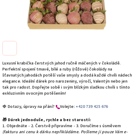
Luxusní krabička čerstvých jahod ručně máčených v čokoládě.
Perfektní spojení tmavé, bílé a ruby (růžové) čokolády na
šťavnatých jahodách potěší vaše smysly a dodá každé chvíli nádech
elegance. Ideální dárek pro narozeniny, výročí, Valentýn nebo jen
tak pro radost. Dopřejte sobě i svým blízkým sladkou chvíli s tímto
exkluzivním ovocným potěšením!
🍓 Dotazy, úpravy na přání?
​Volejte:
+420 739 425 676
🎁 Dárek jednoduše, rychle a bez starostí:
1. Objednáte - 2. Čerstvě připravíme - 3. Doručíme s úsměvem
(fakturu ani cenu k dárku nepřikládáme. Pošleme ji pouze Vám e-