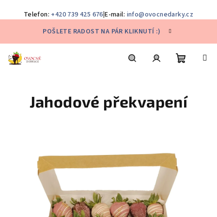
Telefon:
+420 739 425 676
|
E-mail:
info@ovocnedarky.cz
Přejít
POŠLETE RADOST NA PÁR KLIKNUTÍ :)
na
obsah
Nákupní
Hledat
Přihlášení
Jahodové překvapení
košík