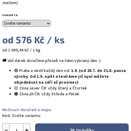
mailem)
VARIANTA:
od
576 Kč
/ ks
Měrná
od 1 099,44 Kč / 1 kg
cena:
🚚 Váš dárek doručíme přesně ve Vámi vybraný den :)
🔵 Praha a okolí každý den od:
1.9. (od 20.7. do 31.8. pauza
výroby. Od 1.9. opět otevíráme-již nyní můžete
objednávat na září až prosinec)
🟡 Zóna sever ČR: vždy Úterý a Čtvrtek
🟠 Zóna jih ČR: vždy Středa a Pátek
Možnosti doručení a mapa
Kód:
Zvolte variantu
−
+
Do košíku