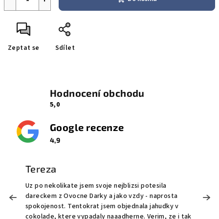
Zeptat se
Sdílet
Hodnocení obchodu
5,0
Google recenze
4,9
Tereza
Uz po nekolikate jsem svoje nejblizsi potesila
M
dareckem z Ovocne Darky a jako vzdy - naprosta
o
!
spokojenost. Tentokrat jsem objednala jahudky v
O
cokolade, ktere vypadaly naaadherne. Verim, ze i tak
t