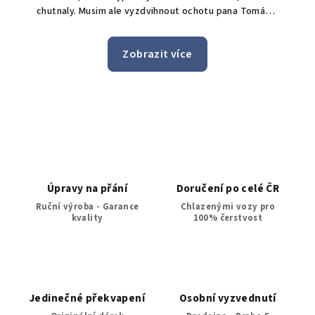
chutnaly. Musim ale vyzdvihnout ochotu pana Tomáše
S
a celeho tymu, kdy prijali mou poptavku pro doruceni
bonus doručen
i po uplynuti bezne doby pro objednavky, ktere maji
n
Zobrazit více
byt doruceny do 24h. Jeste jednou moc dekuji a zase
jedničk
brzy urcite spolu udelame nekomu dalsimu radost.
z
Úpravy na přání
Doručení po celé ČR
Ruční výroba - Garance
Chlazenými vozy pro
kvality
100% čerstvost
Jedinečné překvapení
Osobní vyzvednutí