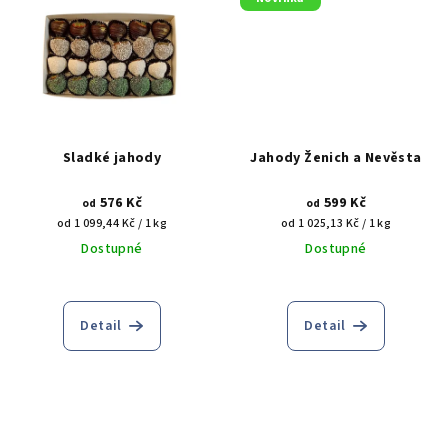
Sladké jahody
Jahody Ženich a Nevěsta
576 Kč
599 Kč
od
od
Měrná
Měrná
od 1 099,44 Kč / 1 kg
od 1 025,13 Kč / 1 kg
cena:
cena:
Dostupné
Dostupné
Detail
Detail