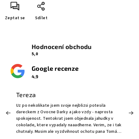
Zeptat se
Sdílet
Hodnocení obchodu
5,0
Google recenze
4,9
Tereza
Uz po nekolikate jsem svoje nejblizsi potesila
M
dareckem z Ovocne Darky a jako vzdy - naprosta
o
!
spokojenost. Tentokrat jsem objednala jahudky v
O
cokolade, ktere vypadaly naaadherne. Verim, ze i tak
t
chutnaly. Musim ale vyzdvihnout ochotu pana Tomáše
S
a celeho tymu, kdy prijali mou poptavku pro doruceni
bonus doručen