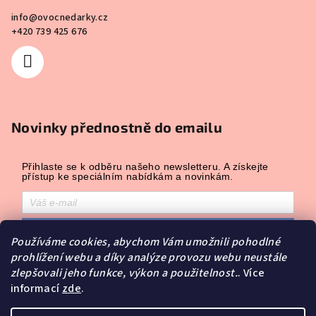
info
@
ovocnedarky.cz
+420 739 425 676
Novinky přednostně do emailu
Přihlaste se k odběru našeho newsletteru. A získejte
přístup ke speciálním nabídkám a novinkám.
Přihlásit odběr
Používáme cookies, abychom Vám umožnili pohodlné
Přihlášením souhlasíte se zasíláním obchodních sdělení a se
prohlížení webu a díky analýze provozu webu neustále
zpracováním osobních údajů.
zlepšovali jeho funkce, výkon a použitelnost.
. Více
Powered by
Leadhub
.
informací
zde
.
Copyright 2026
Ovocné dárky
. Všechna práva vyhrazena.