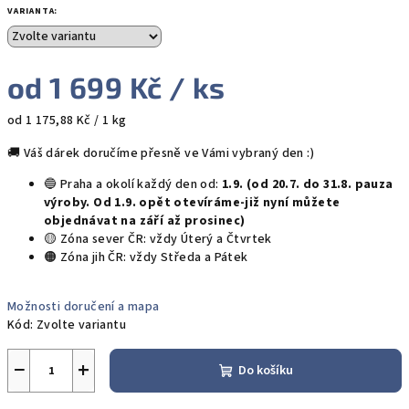
VARIANTA:
od
1 699 Kč
/ ks
Měrná
od 1 175,88 Kč / 1 kg
cena:
🚚 Váš dárek doručíme přesně ve Vámi vybraný den :)
🔵 Praha a okolí každý den od:
1.9. (od 20.7. do 31.8. pauza
výroby. Od 1.9. opět otevíráme-již nyní můžete
objednávat na září až prosinec)
🟡 Zóna sever ČR: vždy Úterý a Čtvrtek
🟠 Zóna jih ČR: vždy Středa a Pátek
Možnosti doručení a mapa
Kód:
Zvolte variantu
−
+
Do košíku