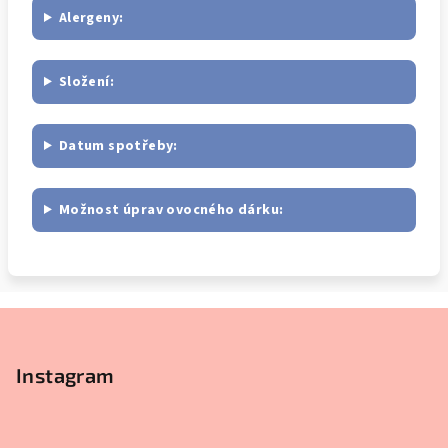
Alergeny:
Složení:
Datum spotřeby:
Možnost úprav ovocného dárku:
Z
á
p
Instagram
a
t