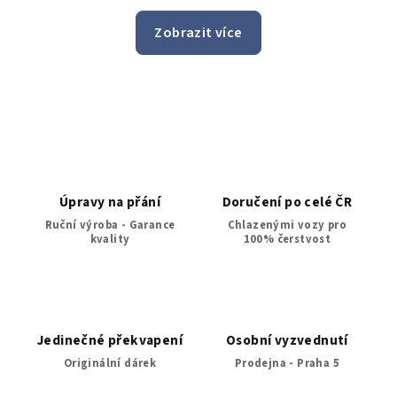
i po uplynuti bezne doby pro objednavky, ktere maji
n
Zobrazit více
byt doruceny do 24h. Jeste jednou moc dekuji a zase
jedničk
brzy urcite spolu udelame nekomu dalsimu radost.
z
Úpravy na přání
Doručení po celé ČR
Ruční výroba - Garance
Chlazenými vozy pro
kvality
100% čerstvost
Jedinečné překvapení
Osobní vyzvednutí
Originální dárek
Prodejna - Praha 5