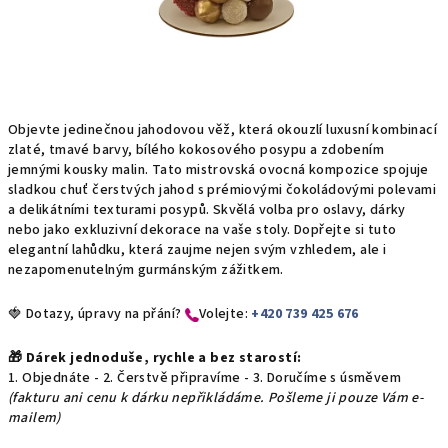
Objevte jedinečnou jahodovou věž, která okouzlí luxusní kombinací
zlaté, tmavé barvy, bílého kokosového posypu a zdobením
jemnými kousky malin. Tato mistrovská ovocná kompozice spojuje
sladkou chuť čerstvých jahod s prémiovými čokoládovými polevami
a delikátními texturami posypů. Skvělá volba pro oslavy, dárky
nebo jako exkluzivní dekorace na vaše stoly. Dopřejte si tuto
elegantní lahůdku, která zaujme nejen svým vzhledem, ale i
nezapomenutelným gurmánským zážitkem.
🍓 Dotazy, úpravy na přání?
​Volejte:
+420 739 425 676
🎁 Dárek jednoduše, rychle a bez starostí:
1. Objednáte - 2. Čerstvě připravíme - 3. Doručíme s úsměvem
(fakturu ani cenu k dárku nepřikládáme. Pošleme ji pouze Vám e-
mailem)