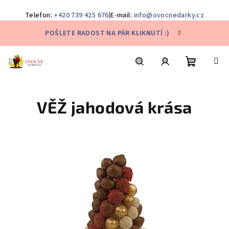
Telefon:
+420 739 425 676
|
E-mail:
info@ovocnedarky.cz
Přejít
POŠLETE RADOST NA PÁR KLIKNUTÍ :)
na
obsah
Nákupní
Hledat
Přihlášení
VĚŽ jahodová krása
košík