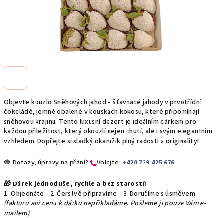
Objevte kouzlo Sněhových jahod – šťavnaté jahody v prvotřídní
čokoládě, jemně obalené v kouskách kokosu, které připomínají
sněhovou krajinu. Tento luxusní dezert je ideálním dárkem pro
každou příležitost, který okouzlí nejen chutí, ale i svým elegantním
vzhledem. Dopřejte si sladký okamžik plný radosti a originality!
🍓 Dotazy, úpravy na přání?
​Volejte:
+420 739 425 676
🎁 Dárek jednoduše, rychle a bez starostí:
1. Objednáte - 2. Čerstvě připravíme - 3. Doručíme s úsměvem
(fakturu ani cenu k dárku nepřikládáme. Pošleme ji pouze Vám e-
mailem)