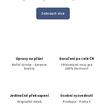
a celeho tymu, kdy prijali mou poptavku pro doruceni
bonus doručen
i po uplynuti bezne doby pro objednavky, ktere maji
n
Zobrazit více
byt doruceny do 24h. Jeste jednou moc dekuji a zase
jedničk
brzy urcite spolu udelame nekomu dalsimu radost.
z
Úpravy na přání
Doručení po celé ČR
Ruční výroba - Garance
Chlazenými vozy pro
kvality
100% čerstvost
Jedinečné překvapení
Osobní vyzvednutí
Originální dárek
Prodejna - Praha 5