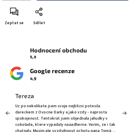
Zeptat se
Sdílet
Hodnocení obchodu
5,0
Google recenze
4,9
Tereza
Uz po nekolikate jsem svoje nejblizsi potesila
M
dareckem z Ovocne Darky a jako vzdy - naprosta
o
!
spokojenost. Tentokrat jsem objednala jahudky v
O
cokolade, ktere vypadaly naaadherne. Verim, ze i tak
t
chutnaly. Musim ale vyzdvihnout ochotu pana Tomáše
S