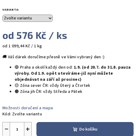
VARIANTA:
od
576 Kč
/ ks
Měrná
od 1 099,44 Kč / 1 kg
cena:
🚚 Váš dárek doručíme přesně ve Vámi vybraný den :)
🔵 Praha a okolí každý den od:
1.9. (od 20.7. do 31.8. pauza
výroby. Od 1.9. opět otevíráme-již nyní můžete
objednávat na září až prosinec)
🟡 Zóna sever ČR: vždy Úterý a Čtvrtek
🟠 Zóna jih ČR: vždy Středa a Pátek
Možnosti doručení a mapa
Kód:
Zvolte variantu
−
+
Do košíku