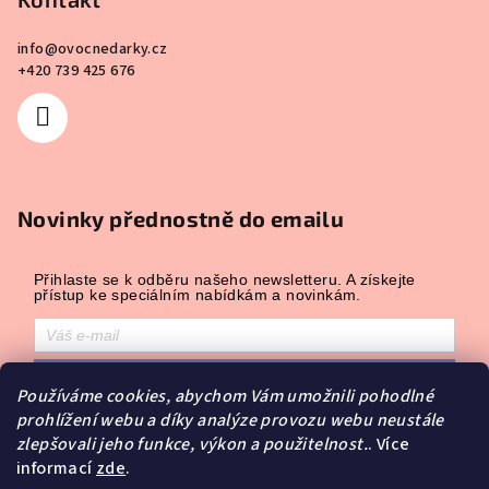
info
@
ovocnedarky.cz
+420 739 425 676
Novinky přednostně do emailu
Přihlaste se k odběru našeho newsletteru. A získejte
přístup ke speciálním nabídkám a novinkám.
Přihlásit odběr
Používáme cookies, abychom Vám umožnili pohodlné
Přihlášením souhlasíte se zasíláním obchodních sdělení a se
prohlížení webu a díky analýze provozu webu neustále
zpracováním osobních údajů.
zlepšovali jeho funkce, výkon a použitelnost.
. Více
Powered by
Leadhub
.
informací
zde
.