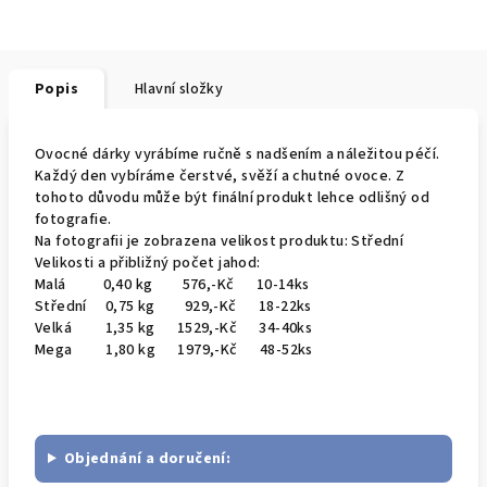
Popis
Hlavní složky
Ovocné dárky vyrábíme ručně s nadšením a náležitou péčí.
Každý den vybíráme čerstvé, svěží a chutné ovoce. Z
tohoto důvodu může být finální produkt lehce odlišný od
fotografie.
Na fotografii je zobrazena velikost produktu: Střední
Velikosti a přibližný počet jahod:
Malá 0,40 kg 576,-Kč 10-14ks
Střední 0,75 kg 929,-Kč 18-22ks
Velká 1,35 kg 1529,-Kč 34-40ks
Mega 1,80 kg 1979,-Kč 48-52ks
Objednání a doručení: