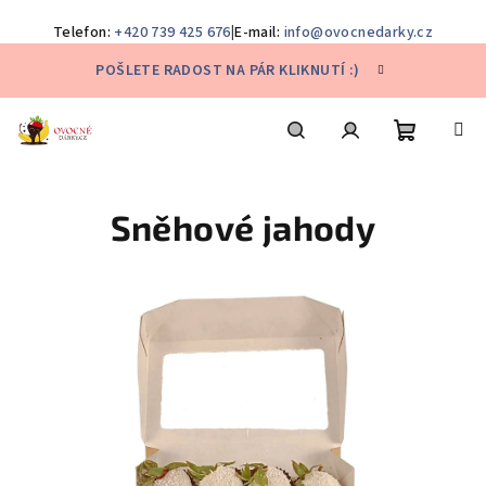
Telefon:
+420 739 425 676
|
E-mail:
info@ovocnedarky.cz
Přejít
POŠLETE RADOST NA PÁR KLIKNUTÍ :)
na
obsah
Nákupní
Hledat
Přihlášení
Sněhové jahody
košík