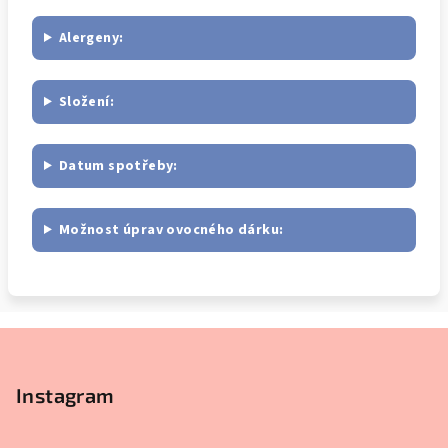
Alergeny:
Složení:
Datum spotřeby:
Možnost úprav ovocného dárku:
Z
á
p
Instagram
a