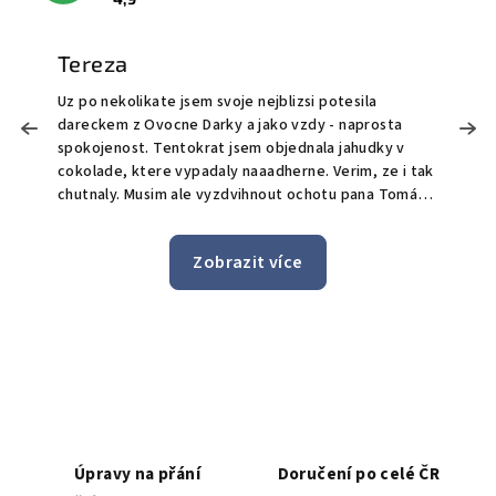
Tereza
Uz po nekolikate jsem svoje nejblizsi potesila
M
dareckem z Ovocne Darky a jako vzdy - naprosta
o
!
spokojenost. Tentokrat jsem objednala jahudky v
O
cokolade, ktere vypadaly naaadherne. Verim, ze i tak
t
chutnaly. Musim ale vyzdvihnout ochotu pana Tomáše
S
a celeho tymu, kdy prijali mou poptavku pro doruceni
bonus doručen
i po uplynuti bezne doby pro objednavky, ktere maji
n
Zobrazit více
byt doruceny do 24h. Jeste jednou moc dekuji a zase
jedničk
brzy urcite spolu udelame nekomu dalsimu radost.
z
Úpravy na přání
Doručení po celé ČR