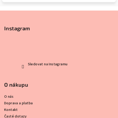
Z
á
p
Instagram
a
t
í
Sledovat na Instagramu
O nákupu
O nás
Doprava a platba
Kontakt
Časté dotazy