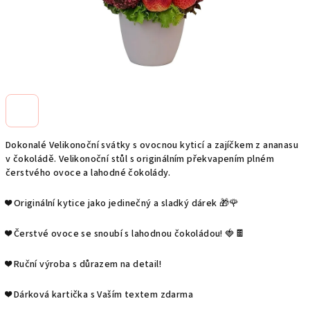
Dokonalé Velikonoční svátky s ovocnou kyticí a zajíčkem z ananasu
v čokoládě. Velikonoční stůl s originálním překvapením plném
čerstvého ovoce a lahodné čokolády.
❤️ Originální kytice jako jedinečný a sladký dárek 🎁🌹
❤️ Čerstvé ovoce se snoubí s lahodnou čokoládou! 🍓🍫
❤️ Ruční výroba s důrazem na detail!
❤️ Dárková kartička s Vaším textem zdarma