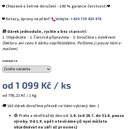
❤️
Chlazené a šetrné doručení - 100 % garance čerstvosti
❤️
❤️ Dotazy, úpravy na přání?
​Volejte:
+420 739 425 676
🎁 Dárek jednoduše, rychle a bez starostí:
1. Objednáte - 2. Čerstvě připravíme - 3. Doručíme s úsměvem
(fakturu ani cenu k dárku nepřikládáme. Pošleme ji pouze Vám e-
mailem)
VARIANTA:
od
1 099 Kč
/ ks
Měrná
od 795,22 Kč / 1 kg
cena:
🚚 Váš dárek doručíme přesně ve Vámi vybraný den :)
🔵 Praha a okolí každý den od:
1.9. (od 20.7. do 31.8. pauza
výroby. Od 1.9. opět otevíráme-již nyní můžete
objednávat na září až prosinec)