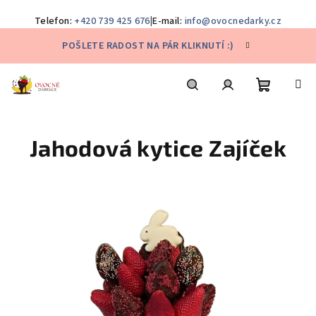
Telefon:
+420 739 425 676
|
E-mail:
info@ovocnedarky.cz
Přejít
POŠLETE RADOST NA PÁR KLIKNUTÍ :)
na
obsah
Nákupní
Hledat
Přihlášení
Jahodová kytice Zajíček
košík